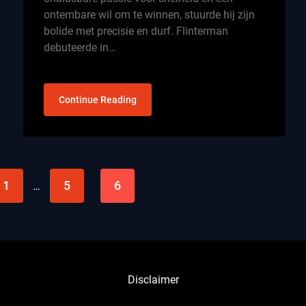
ontembare wil om te winnen, stuurde hij zijn
bolide met precisie en durf. Flinterman
debuteerde in…
Continue Reading
1
5
6
…
Disclaimer