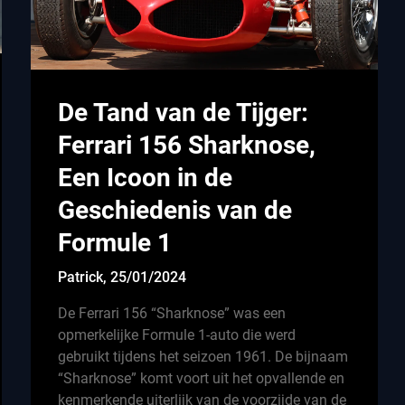
De Tand van de Tijger:
Ferrari 156 Sharknose,
Een Icoon in de
Geschiedenis van de
Formule 1
Patrick,
25/01/2024
De Ferrari 156 “Sharknose” was een
opmerkelijke Formule 1-auto die werd
gebruikt tijdens het seizoen 1961. De bijnaam
“Sharknose” komt voort uit het opvallende en
kenmerkende uiterlijk van de voorzijde van de