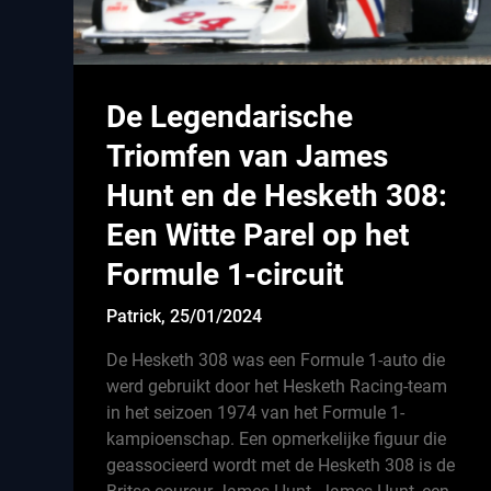
De Legendarische
Triomfen van James
Hunt en de Hesketh 308:
Een Witte Parel op het
Formule 1-circuit
Patrick,
25/01/2024
De Hesketh 308 was een Formule 1-auto die
werd gebruikt door het Hesketh Racing-team
in het seizoen 1974 van het Formule 1-
kampioenschap. Een opmerkelijke figuur die
geassocieerd wordt met de Hesketh 308 is de