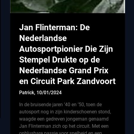
Jan Flinterman: De
Nederlandse
Autosportpionier Die Zijn
Stempel Drukte op de
Nederlandse Grand Prix
en Circuit Park Zandvoort
Patrick,
10/01/2024
In de bruisende jaren ’40 en ’50, toen de
autosport nog in zijn kinderschoenen stond,
waagde een gedreven jongeman genaamd
Jan Flinterman zich op het circuit. Met een
onblusbare passie voor snelheid en een