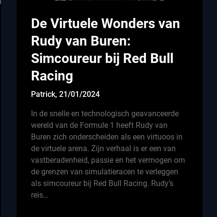
De Virtuele Wonders van
Rudy van Buren:
Simcoureur bij Red Bull
Racing
Patrick,
21/01/2024
In de snelle en technologisch geavanceerde
wereld van de Formule 1 heeft Rudy van
Buren zich onderscheiden als een virtuoos in
de virtuele arena. Zijn verhaal is er een van
vastberadenheid, passie en het vermogen om
de grenzen van simulatieracen te verleggen
als simcoureur bij Red Bull Racing. Rudy’s
reis…