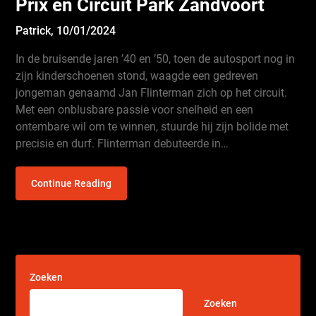
Prix en Circuit Park Zandvoort
Patrick,
10/01/2024
In de bruisende jaren ’40 en ’50, toen de autosport nog in
zijn kinderschoenen stond, waagde een gedreven
jongeman genaamd Jan Flinterman zich op het circuit.
Met een onblusbare passie voor snelheid en een
ontembare wil om te winnen, stuurde hij zijn bolide met
precisie en durf. Flinterman debuteerde in…
Continue Reading
Zoeken
Zoeken