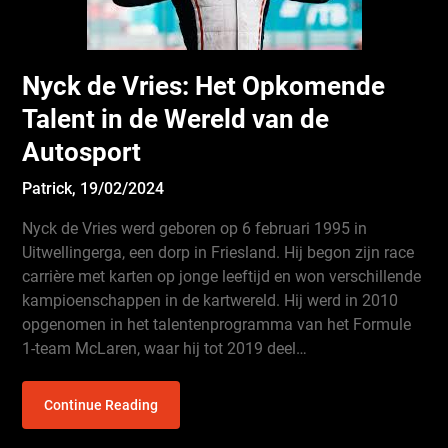
Nyck de Vries: Het Opkomende
Talent in de Wereld van de
Autosport
Patrick,
19/02/2024
Nyck de Vries werd geboren op 6 februari 1995 in
Uitwellingerga, een dorp in Friesland. Hij begon zijn race
carrière met karten op jonge leeftijd en won verschillende
kampioenschappen in de kartwereld. Hij werd in 2010
opgenomen in het talentenprogramma van het Formule
1-team McLaren, waar hij tot 2019 deel…
Continue Reading