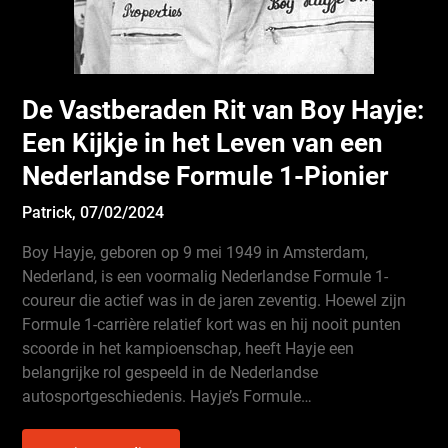
De Vastberaden Rit van Boy Hayje:
Een Kijkje in het Leven van een
Nederlandse Formule 1-Pionier
Patrick,
07/02/2024
Boy Hayje, geboren op 9 mei 1949 in Amsterdam,
Nederland, is een voormalig Nederlandse Formule 1-
coureur die actief was in de jaren zeventig. Hoewel zijn
Formule 1-carrière relatief kort was en hij nooit punten
scoorde in het kampioenschap, heeft Hayje een
belangrijke rol gespeeld in de Nederlandse
autosportgeschiedenis. Hayje’s Formule…