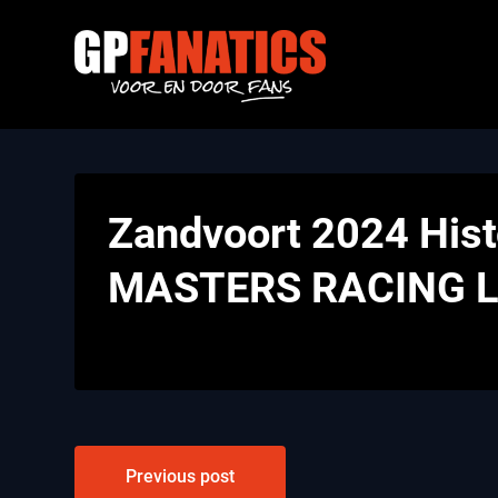
Skip
to
content
Zandvoort 2024 Hist
MASTERS RACING 
Bericht
Previous post