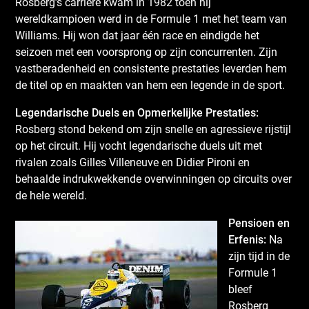
Rosberg’s carrière kwam in 1982 toen hij
wereldkampioen werd in de Formule 1 met het team van
Williams. Hij won dat jaar één race en eindigde het
seizoen met een voorsprong op zijn concurrenten. Zijn
vastberadenheid en consistente prestaties leverden hem
de titel op en maakten van hem een legende in de sport.
Legendarische Duels en Opmerkelijke Prestaties:
Rosberg stond bekend om zijn snelle en agressieve rijstijl
op het circuit. Hij vocht legendarische duels uit met
rivalen zoals Gilles Villeneuve en Didier Pironi en
behaalde indrukwekkende overwinningen op circuits over
de hele wereld.
Pensioen en
Erfenis:
Na
zijn tijd in de
Formule 1
bleef
Rosberg